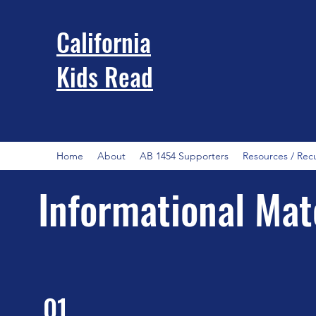
California
Kids Read
Home
About
AB 1454 Supporters
Resources / Rec
Informational Mat
01.