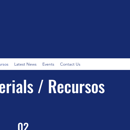
ursos
Latest News
Events
Contact Us
erials / Recursos
02.